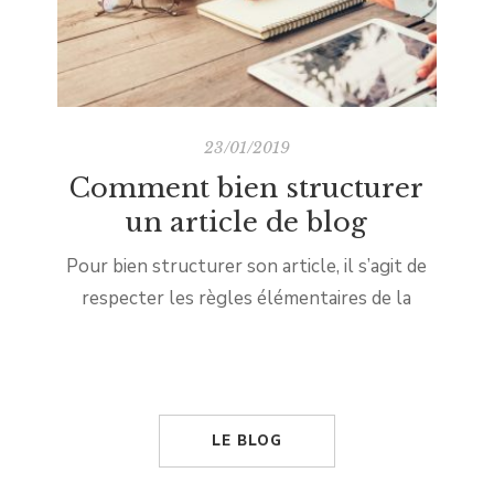
23/01/2019
Comment bien structurer
un article de blog
Pour bien structurer son article, il s’agit de
respecter les règles élémentaires de la
rédaction web. L’objectif est double : séduire
son audience et être bien référencé par
Google. En effet, rien ne sert d’écrire le
meilleur article du monde si personne ne le
LE BLOG
lit ! Avoir une structure d’article fixe permet
également de proposer des contenus