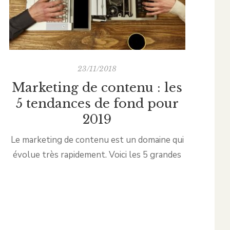
23/11/2018
Marketing de contenu : les
5
5 tendances de fond pour
2019
Le marketing de contenu est un domaine qui
évolue très rapidement. Voici les 5 grandes
tendances qui se dessinent pour 2019, et
f
comment les adopter : Le contenu long Le
f
contenu long va gagner en importance
La
l’année prochaine pour 2 raisons : • les
moteurs de recherche favorisent les posts