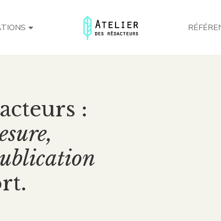
ATIONS
RÉFÉRE
Atelie
Rédac
acteurs :
esure,
publication
rt.