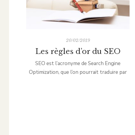
20/02/2019
Les règles d’or du SEO
SEO est l’acronyme de Search Engine
Optimization, que l’on pourrait traduire par
optimisation pour les moteurs de recherche.
C’est donc l’ensemble des techniques
utilisées pour améliorer le référencement
naturel d’un site web. L’objectif : bien
positionner les pages d’un site, pour qu’elles
apparaissent le plus haut possible dans les
résultats de recherche. Les balises H1 à […]